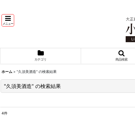
メニュー
カテゴリ
商品検索
ホーム
>
"久須美酒造"
の
検索結果
"久須美酒造"
の
検索結果
4
件
商品検索
:
表示数
: