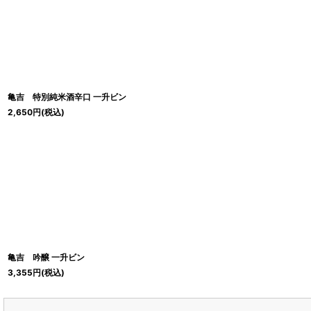
並び順
:
亀吉 特別純米酒辛口 一升ビン
2,650
円
(税込)
亀吉 吟醸 一升ビン
3,355
円
(税込)