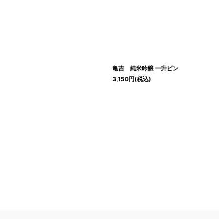
絞り込む
亀吉 純米吟醸 一升ビン
3,150
円
(税込)