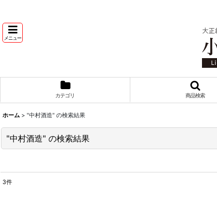
メニュー
カテゴリ
商品検索
ホーム
>
"中村酒造"
の
検索結果
"中村酒造"
の
検索結果
3
件
商品検索
:
表示数
: